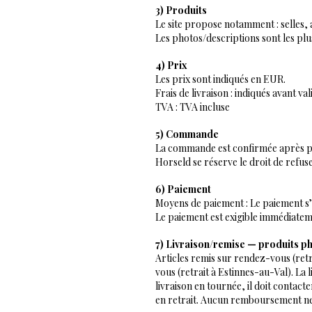
3) Produits
Le site propose notamment : selles, 
Les photos/descriptions sont les plus
4) Prix
Les prix sont indiqués en EUR.
Frais de livraison : indiqués avant v
TVA : TVA incluse
5) Commande
La commande est confirmée après pai
Horseld se réserve le droit de ref
6) Paiement
Moyens de paiement : Le paiement s’
Le paiement est exigible immédiatem
7) Livraison/remise — produits p
Articles remis sur rendez-vous (retra
vous (retrait à Estinnes-au-Val). La 
livraison en tournée, il doit contac
en retrait. Aucun remboursement ne 