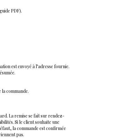
(guide PDF).
tion est envoyé à l’adresse fournie.
résumée.
de la commande.
dard. La remise se fait sur rendez-
lités. Si le client souhaite une
À défaut, la commande est confirmée
viennent pas.