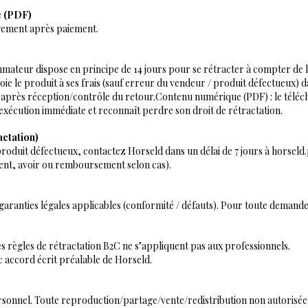
e (PDF)
rgement après paiement.
mateur dispose en principe de 14 jours pour se rétracter à compter de la
voie le produit à ses frais (sauf erreur du vendeur / produit défectueux) 
 après réception/contrôle du retour.Contenu numérique (PDF) : le téléc
exécution immédiate et reconnaît perdre son droit de rétractation.
actation)
roduit défectueux, contactez Horseld dans un délai de 7 jours à
horseld
nt, avoir ou remboursement selon cas).
aranties légales applicables (conformité / défauts). Pour toute demande 
les règles de rétractation B2C ne s’appliquent pas aux professionnels.
c accord écrit préalable de Horseld.
sonnel. Toute reproduction/partage/vente/redistribution non autorisée e