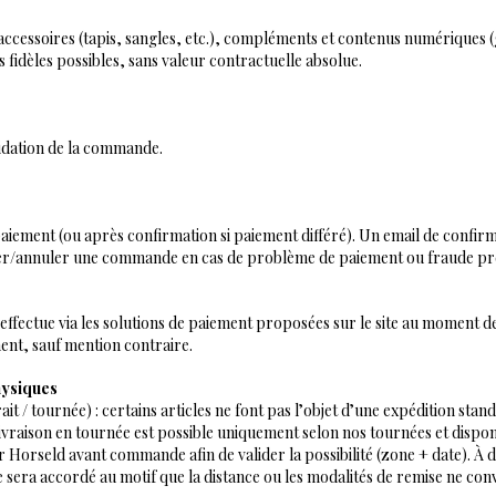
accessoires (tapis, sangles, etc.), compléments et contenus numériques 
 fidèles possibles, sans valeur contractuelle absolue.
alidation de la commande.
ement (ou après confirmation si paiement différé). Un email de confirma
user/annuler une commande en cas de problème de paiement ou fraude p
effectue via les solutions de paiement proposées sur le site au moment 
ent, sauf mention contraire.
hysiques
it / tournée) : certains articles ne font pas l’objet d’une expédition stan
livraison en tournée est possible uniquement selon nos tournées et disponibi
ter Horseld avant commande afin de valider la possibilité (zone + date). 
sera accordé au motif que la distance ou les modalités de remise ne con