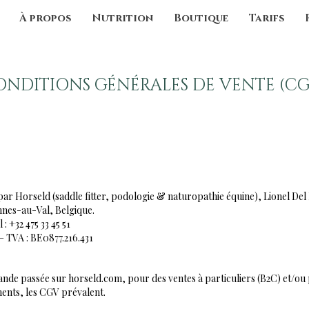
À propos
Nutrition
Boutique
Tarifs
ONDITIONS GÉNÉRALES DE VENTE (CG
ar Horseld (saddle fitter, podologie & naturopathie équine), Lionel De
nnes-au-Val, Belgique.
 +32 475 33 45 51
 – TVA : BE0877.216.431
de passée sur horseld.com, pour des ventes à particuliers (B2C) et/ou 
ents, les CGV prévalent.