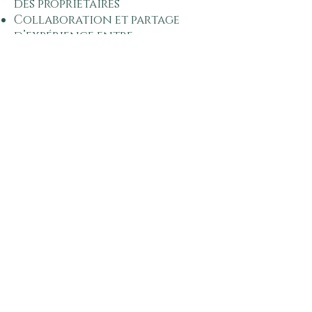
des propriétaires
Collaboration et partage
d’expérience entre
podologues
Pour connaître les dates de
tournée ou prendre rendez-
vous :
Bénédicte Mahieu: 0496/65.63.31.
Joddy Moraux: 0474/33.05.22.
Lionel Del Popolo: 0475/33.45.51.
Réservez votre rendez-vous
Qui sont nos Partenaires?
Qui est Holistic Hoof Care?
Mentions légales​
CGV
Confidentialité & Cookies